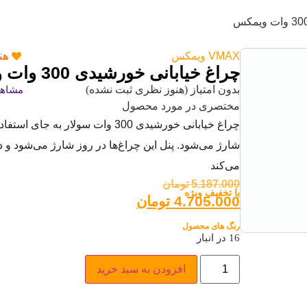
VMAX ویمکس
هن
چراغ خیابانی خورشیدی 300 وات ویمکس
بدون امتیاز (هنوز نظری ثبت نشده)
مشاهد
مختصری در مورد محصول
چراغ خیابانی خورشیدی 300 وات سولا
شارژ می‌شود. پنل این چراغ‌ها در روز شارژ می‌شود و د
می‌کند
5.187.000
تومان
با تخفیف ویژه
4.705.000
تومان
رنگ های محصول
16 در انبار
افزودن به سبد خرید