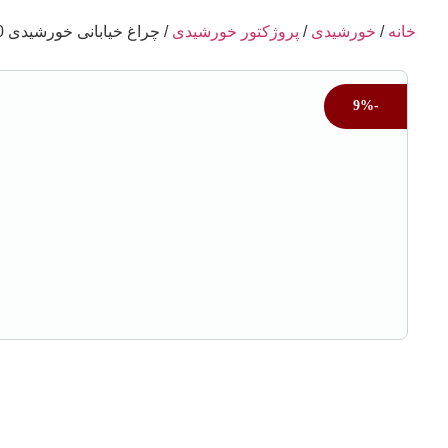
خانه
/
خورشیدی
/
پروژکتور خورشیدی
/ چراغ خیابانی خورشیدی 300 وات ویمکس
-9%