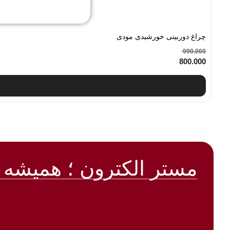
چراغ دوربینی خورشیدی مودی
990.000
800.000
مستر الکترون ؛ همیشه 