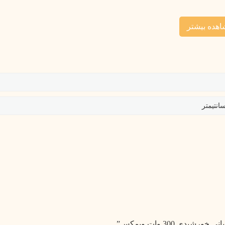
هده بیشتر
و زيبا و نوردهى بالا ، با نصب آسان بدون نياز به كابل‌كشى و بدون نياز به تابلو برق ،
 پنل خورشیدی در پشت چراغ تعبیه شده که به سادگی می‌توان از این
ا 30- درجه) ، داراى
پنل
و داراى باترى ليتيومی Po4 باظرفیت 10 آمپر ساعت و طول عمر بالا همراه با قابلیت شارژ سریع و
 الکتریکی که مدت زمان روشنایی محصول را تا 12 ساعت مداوم تضمین می‌کند. زمان شارژ باترى توسط نور خورشيد و پنل
ی 300 وات ویمکس”