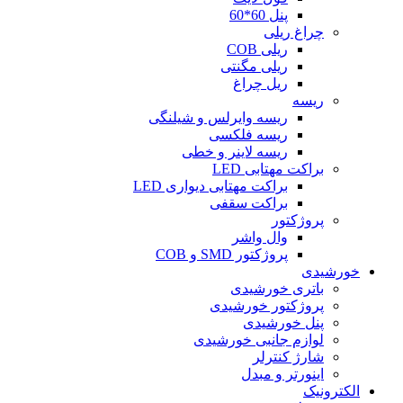
پنل 60*60
چراغ ریلی
ریلی COB
ریلی مگنتی
ریل چراغ
ریسه
ریسه وایرلس و شیلنگی
ریسه فلکسی
ریسه لاینر و خطی
براکت مهتابی LED
براکت مهتابی دیواری LED
براکت سقفی
پروژکتور
وال واشر
پروژکتور SMD و COB
خورشیدی
باتری خورشیدی
پروژکتور خورشیدی
پنل خورشیدی
لوازم جانبی خورشیدی
شارژ کنترلر
اینورتر و مبدل
الکترونیک