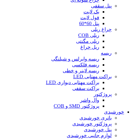
پنل سقفی
بک لایت
فول لایت
پنل 60*60
چراغ ریلی
ریلی COB
ریلی مگنتی
ریل چراغ
ریسه
ریسه وایرلس و شیلنگی
ریسه فلکسی
ریسه لاینر و خطی
براکت مهتابی LED
براکت مهتابی دیواری LED
براکت سقفی
پروژکتور
وال واشر
پروژکتور SMD و COB
خورشیدی
باتری خورشیدی
پروژکتور خورشیدی
پنل خورشیدی
لوازم جانبی خورشیدی