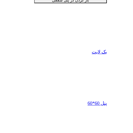
باز کردن در پنل سقفی
بک لایت
پنل 60*60