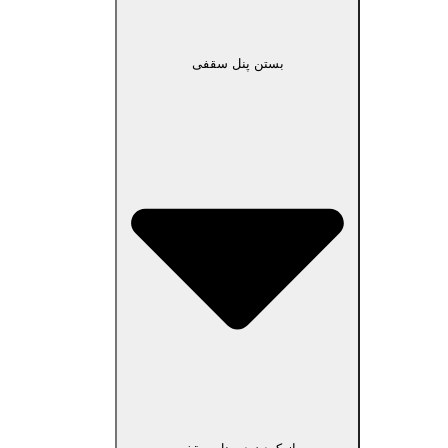
بستن پنل سقفی