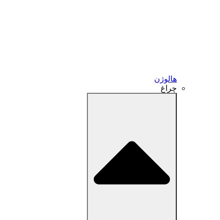
هالوژن
چراغ