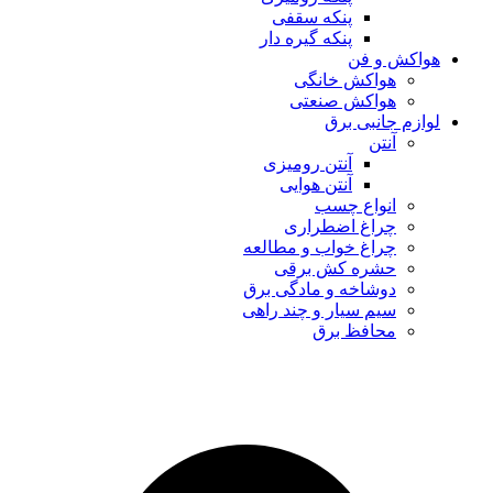
پنکه سقفی
پنکه گیره دار
هواکش و فن
هواکش خانگی
هواکش صنعتی
لوازم جانبی برق
آنتن
آنتن رومیزی
آنتن هوایی
انواع چسب
چراغ اضطراری
چراغ خواب و مطالعه
حشره کش برقی
دوشاخه و مادگی برق
سیم سیار و چند راهی
محافظ برق