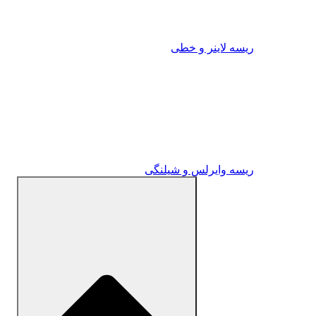
ریسه لاینر و خطی
ریسه وایرلس و شیلنگی