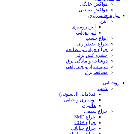
هواکش خانگی
هواکش صنعتی
لوازم جانبی برق
آنتن
آنتن رومیزی
آنتن هوایی
انواع چسب
چراغ اضطراری
چراغ خواب و مطالعه
حشره کش برقی
دوشاخه و مادگی برق
سیم سیار و چند راهی
محافظ برق
روشنایی
لامپ
فیلامانی (ادیسونی)
لوستری و حبابی
هالوژن
چراغ سقفی
چراغ SMD
چراغ COB
چراغ خیابانی
چراغ سوله ای