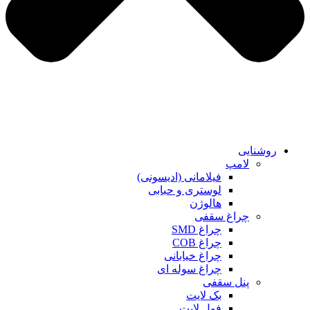
روشنایی
لامپ
فیلامانی (ادیسونی)
لوستری و حبابی
هالوژن
چراغ سقفی
چراغ SMD
چراغ COB
چراغ خیابانی
چراغ سوله ای
پنل سقفی
بک لایت
فول لایت