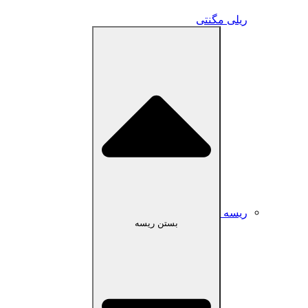
ریلی مگنتی
ریسه
بستن ریسه