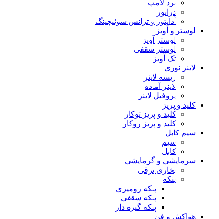
برد لامپ
درایور
آداپتور و ترانس سوئیچینگ
لوستر و آویز
لوستر آویز
لوستر سقفی
تک آویز
لاینر نوری
ریسه لاینر
لاینر آماده
پروفیل لاینر
کلید و پریز
کلید و پریز توکار
کلید و پریز روکار
سیم کابل
سیم
کابل
سرمایشی و گرمایشی
بخاری برقی
پنکه
پنکه رومیزی
پنکه سقفی
پنکه گیره دار
هواکش و فن