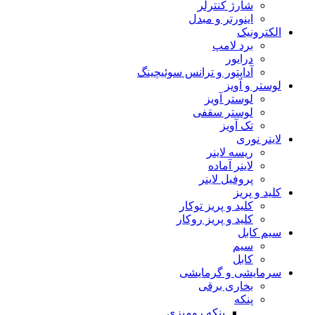
شارژ کنترلر
اینورتر و مبدل
الکترونیک
برد لامپ
درایور
آداپتور و ترانس سوئیچینگ
لوستر و آویز
لوستر آویز
لوستر سقفی
تک آویز
لاینر نوری
ریسه لاینر
لاینر آماده
پروفیل لاینر
کلید و پریز
کلید و پریز توکار
کلید و پریز روکار
سیم کابل
سیم
کابل
سرمایشی و گرمایشی
بخاری برقی
پنکه
پنکه رومیزی