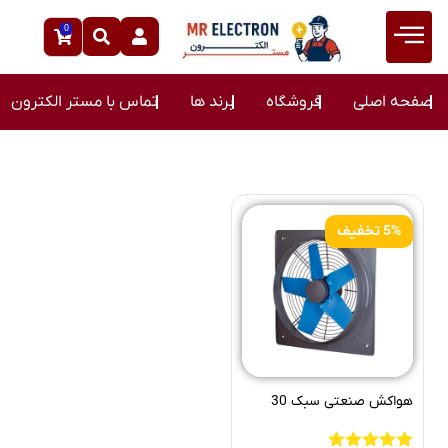
0
صفحه اصلی
فروشگاه
برند ها
تماس با مستر الکترون
5% تخفیف
هواکش صنعتی سبک 30
سانتی دمنده VID-30D4S