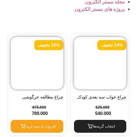
مجله مستر الکترون
پروژه های مستر الکترون
14% تخفیف
10% تخفیف
چراغ خواب سه بعدی کودک
چراغ مطالعه خرگوشی
مدل کهکشان ماه و ستاره
ساعت دار
875.000
625.000
789.000
540.000
انتخاب گزینه‌ها
افزودن به سبد خرید