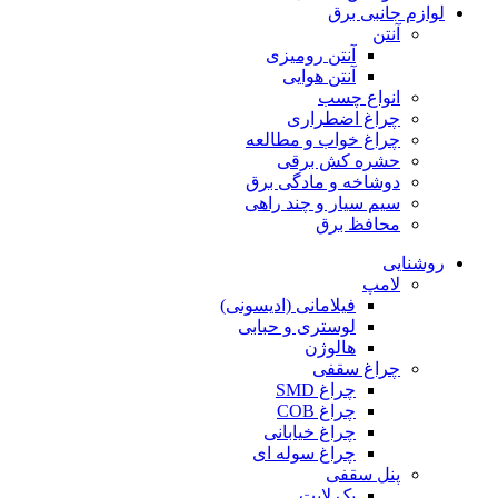
لوازم جانبی برق
آنتن
آنتن رومیزی
آنتن هوایی
انواع چسب
چراغ اضطراری
چراغ خواب و مطالعه
حشره کش برقی
دوشاخه و مادگی برق
سیم سیار و چند راهی
محافظ برق
روشنایی
لامپ
فیلامانی (ادیسونی)
لوستری و حبابی
هالوژن
چراغ سقفی
چراغ SMD
چراغ COB
چراغ خیابانی
چراغ سوله ای
پنل سقفی
بک لایت