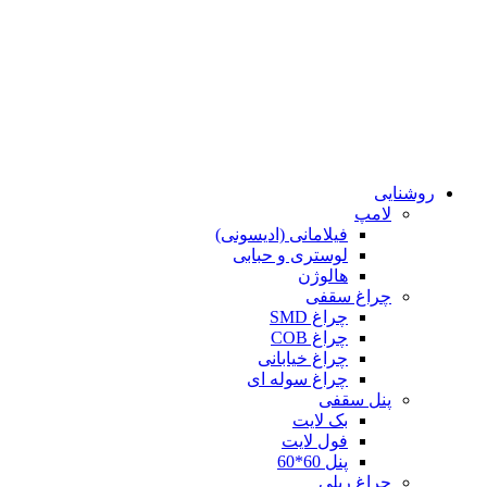
روشنایی
لامپ
فیلامانی (ادیسونی)
لوستری و حبابی
هالوژن
چراغ سقفی
چراغ SMD
چراغ COB
چراغ خیابانی
چراغ سوله ای
پنل سقفی
بک لایت
فول لایت
پنل 60*60
چراغ ریلی