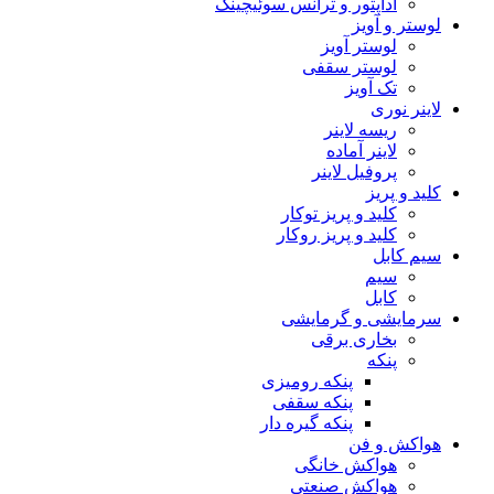
آداپتور و ترانس سوئیچینگ
لوستر و آویز
لوستر آویز
لوستر سقفی
تک آویز
لاینر نوری
ریسه لاینر
لاینر آماده
پروفیل لاینر
کلید و پریز
کلید و پریز توکار
کلید و پریز روکار
سیم کابل
سیم
کابل
سرمایشی و گرمایشی
بخاری برقی
پنکه
پنکه رومیزی
پنکه سقفی
پنکه گیره دار
هواکش و فن
هواکش خانگی
هواکش صنعتی