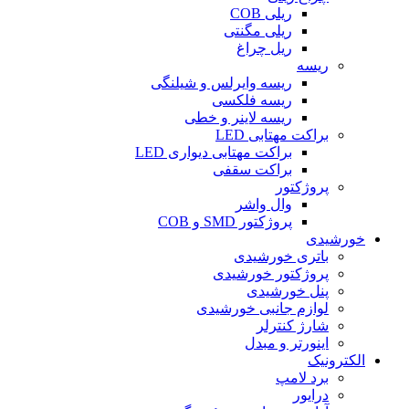
ریلی COB
ریلی مگنتی
ریل چراغ
ریسه
ریسه وایرلس و شیلنگی
ریسه فلکسی
ریسه لاینر و خطی
براکت مهتابی LED
براکت مهتابی دیواری LED
براکت سقفی
پروژکتور
وال واشر
پروژکتور SMD و COB
خورشیدی
باتری خورشیدی
پروژکتور خورشیدی
پنل خورشیدی
لوازم جانبی خورشیدی
شارژ کنترلر
اینورتر و مبدل
الکترونیک
برد لامپ
درایور