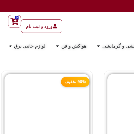
0
ورود و ثبت نام
شی و گرمایشی
هواکش و فن
لوازم جانبی برق
90% تخفیف