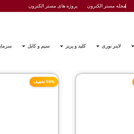
مجله مستر الکترون
پروژه های مستر الکترون
لاینر نوری
کلید و پریز
سیم و کابل
سرمای
55% تخفیف