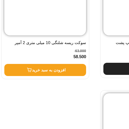
 220 تراکم 120 لامپ پشت
سوکت ریسه شلنگی 10 میلی متری 2 آمپر
63.000
58.500
افزودن به سبد خرید