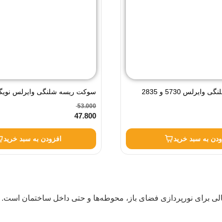
سوکت ریسه شلنگی وایرلس 5730 و 2835
سوکت ریسه شلنگی وایرلس نویگیت
2835 تراکم 120
53.000
47.800
ودن به سبد خرید
افزودن به سبد خرید
زینه‌ای عالی برای نورپردازی فضای باز، محوطه‌ها و حتی داخل ساختمان است.