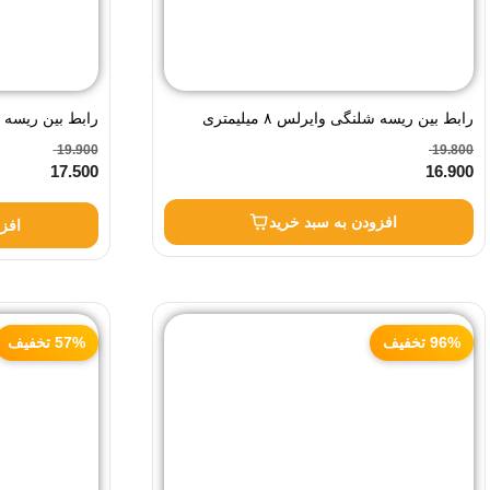
رابط بین ریسه شلنگی وایرلس ۸ میلیمتری
رابط بین ریسه وایرلس 
19.900
19.800
17.500
16.900
افزودن به سبد خرید
افز
96% تخفیف
57% تخفیف