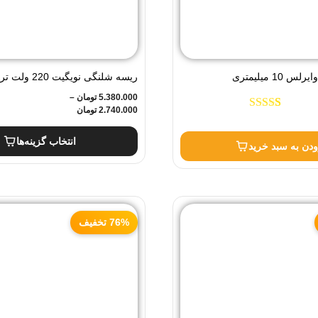
10 میلیمتری
5.380.000
تومان
–
سه بعدی لنزدار برش یک متر
2.740.000
تومان
1
امتیاز
5.00
از
5 امتیاز
مشتری
انتخاب گزینه‌ها
ودن به سبد خرید
76% تخفیف