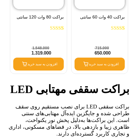
براکت 40 وات 60 سانتی
براکت 80 وات 120 سانتی
ویمکس IR-V3440-K
ویمکس IR-V3480-K
1
امتیاز
5.00
از
1
امتیاز
5.00
از
5 امتیاز
5 امتیاز
مشتری
مشتری
1.548.000
715.000
1.319.000
650.000
افزودن به سبد خرید
افزودن به سبد خرید
براکت سقفی مهتابی LED
براکت سقفی LED برای نصب مستقیم روی سقف
طراحی شده و جایگزین ایده‌آل مهتابی‌های سنتی
است. این براکت‌ها به‌دلیل پخش نور یکنواخت،
ظاهری زیبا و بازدهی بالا، در فضاهای مسکونی، اداری
و تجاری کاربرد گسترده‌ای دارند.