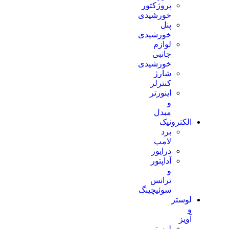
پروژکتور
خورشیدی
پنل
خورشیدی
لوازم
جانبی
خورشیدی
شارژ
کنترلر
اینورتر
و
مبدل
الکترونیک
برد
لامپ
درایور
آداپتور
و
ترانس
سوئیچینگ
لوستر
و
آویز
لوستر