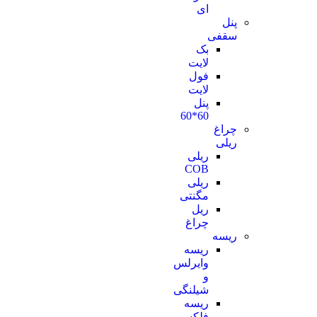
ای
پنل
سقفی
بک
لایت
فول
لایت
پنل
60*60
چراغ
ریلی
ریلی
COB
ریلی
مگنتی
ریل
چراغ
ریسه
ریسه
وایرلس
و
شیلنگی
ریسه
فلکسی