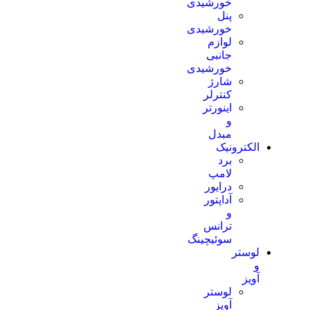
خورشیدی
پنل
خورشیدی
لوازم
جانبی
خورشیدی
شارژ
کنترلر
اینورتر
و
مبدل
الکترونیک
برد
لامپ
درایور
آداپتور
و
ترانس
سوئیچینگ
لوستر
و
آویز
لوستر
آویز