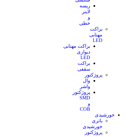
ریسه
لاینر
و
خطی
براکت
مهتابی
LED
براکت مهتابی
دیواری
LED
براکت
سقفی
پروژکتور
وال
واشر
پروژکتور
SMD
و
COB
خورشیدی
باتری
خورشیدی
پروژکتور