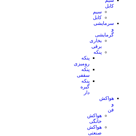
سیم
کابل
سیم
کابل
سرمایشی
و
گرمایشی
بخاری
برقی
پنکه
پنکه
رومیزی
پنکه
سقفی
پنکه
گیره
دار
هواکش
و
فن
هواکش
خانگی
هواکش
صنعتی