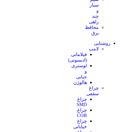
سیار
و
چند
راهی
محافظ
برق
روشنایی
لامپ
فیلامانی
(ادیسونی)
لوستری
و
حبابی
هالوژن
چراغ
سقفی
چراغ
SMD
چراغ
COB
چراغ
خیابانی