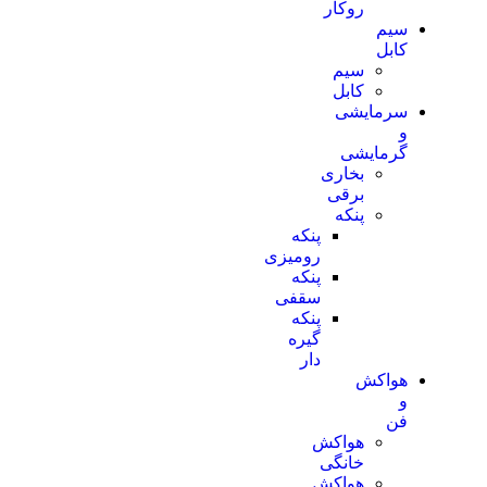
روکار
سیم
کابل
سیم
کابل
سرمایشی
و
گرمایشی
بخاری
برقی
پنکه
پنکه
رومیزی
پنکه
سقفی
پنکه
گیره
دار
هواکش
و
فن
هواکش
خانگی
هواکش