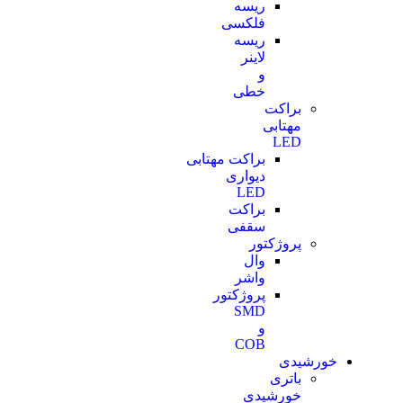
ریسه
فلکسی
ریسه
لاینر
و
خطی
براکت
مهتابی
LED
براکت مهتابی
دیواری
LED
براکت
سقفی
پروژکتور
وال
واشر
پروژکتور
SMD
و
COB
خورشیدی
باتری
خورشیدی