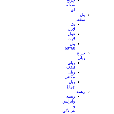
چراغ
سوله
ای
پنل
سقفی
بک
لایت
فول
لایت
پنل
60*60
چراغ
ریلی
ریلی
COB
ریلی
مگنتی
ریل
چراغ
ریسه
ریسه
وایرلس
و
شیلنگی