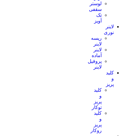
لوستر
سقفی
تک
آویز
لاینر
نوری
ریسه
لاینر
لاینر
آماده
پروفیل
لاینر
کلید
و
پریز
کلید
و
پریز
توکار
کلید
و
پریز
روکار