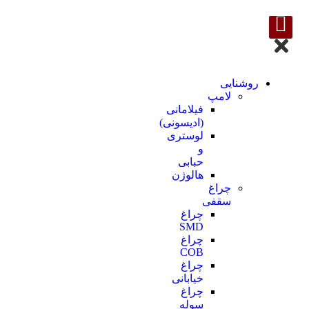
روشنایی
لامپ
فیلامانی
(ادیسونی)
لوستری
و
حبابی
هالوژن
چراغ
سقفی
چراغ
SMD
چراغ
COB
چراغ
خیابانی
چراغ
سوله