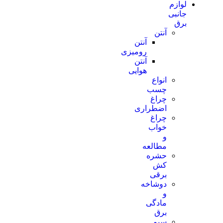
لوازم
جانبی
برق
آنتن
آنتن
رومیزی
آنتن
هوایی
انواع
چسب
چراغ
اضطراری
چراغ
خواب
و
مطالعه
حشره
کش
برقی
دوشاخه
و
مادگی
برق
سیم