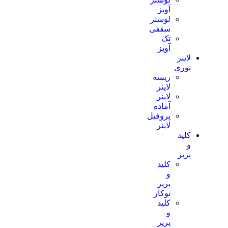
آویز
لوستر
سقفی
تک
آویز
لاینر
نوری
ریسه
لاینر
لاینر
آماده
پروفیل
لاینر
کلید
و
پریز
کلید
و
پریز
توکار
کلید
و
پریز