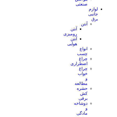
صنعتی
لوازم
جانبی
برق
آنتن
آنتن
رومیزی
آنتن
هوایی
انواع
چسب
چراغ
اضطراری
چراغ
خواب
و
مطالعه
حشره
کش
برقی
دوشاخه
و
مادگی