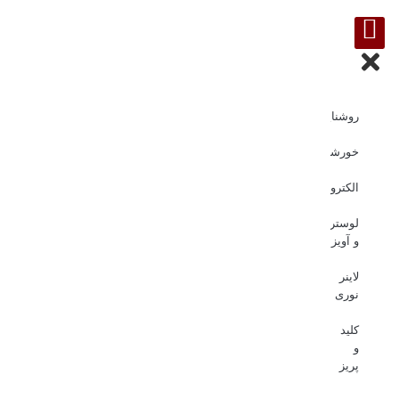
روشنایی
خورشیدی
الکترونیک
لوستر
و آویز
لاینر
نوری
کلید
و
پریز